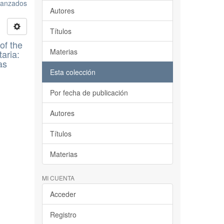
avanzados
Autores
Títulos
of the
Materias
aria:
as
Esta colección
Por fecha de publicación
Autores
Títulos
Materias
MI CUENTA
Acceder
Registro