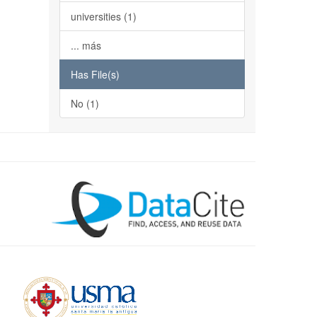
universities (1)
... más
Has File(s)
No (1)