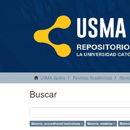
USMA-Speiro
Revistas Académicas
Revis
Buscar
Materia: accreditated institutions ×
Materia: modelos ×
Materi