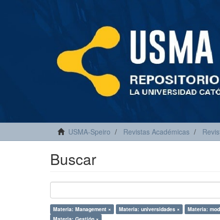
USMA-Speiro
Revistas Académicas
Revis
Buscar
Materia: Management ×
Materia: universidades ×
Materia: mod
Materia: Gestión ×