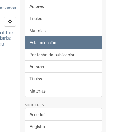
Autores
avanzados
Títulos
Materias
of the
aria:
as
Esta colección
Por fecha de publicación
Autores
Títulos
Materias
MI CUENTA
Acceder
Registro