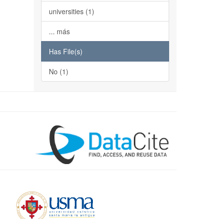
universities (1)
... más
Has File(s)
No (1)