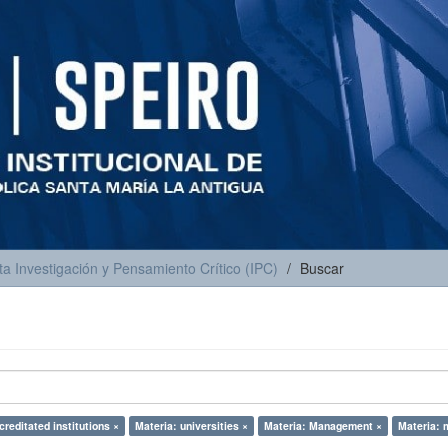
ta Investigación y Pensamiento Crítico (IPC)
Buscar
creditated institutions ×
Materia: universities ×
Materia: Management ×
Materia: 