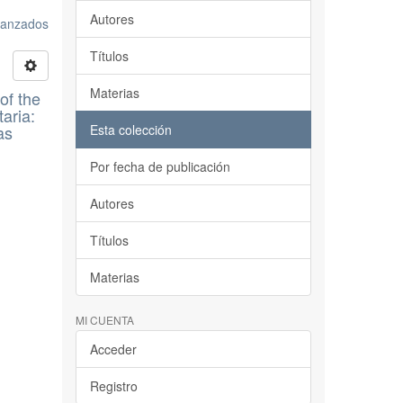
Autores
avanzados
Títulos
Materias
of the
aria:
as
Esta colección
Por fecha de publicación
Autores
Títulos
Materias
MI CUENTA
Acceder
Registro