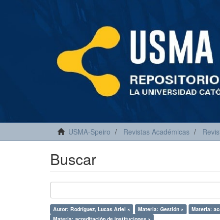
USMA-Speiro
Revistas Académicas
Revis
Buscar
Autor: Rodríguez, Lucas Ariel ×
Materia: Gestión ×
Materia: ac
Materia: acreditación de instituciones ×