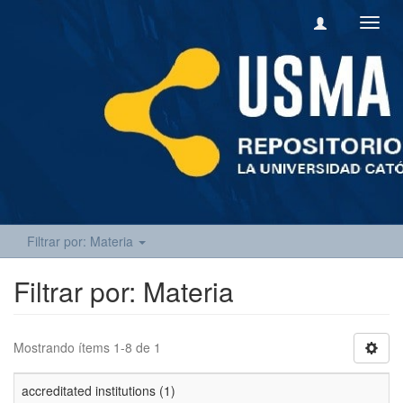
Camb
naveg
Filtrar por: Materia
Filtrar por: Materia
Mostrando ítems 1-8 de 1
accreditated institutions (1)