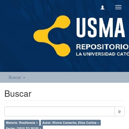
Camb
naveg
Buscar
Buscar
Ir
Materia: Resiliencia ×
Autor: Rivera Camacho, Elisa Carlina ×
Fecha: [2010 TO 2019] ×