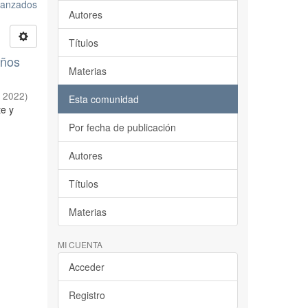
avanzados
Autores
Títulos
años
Materias
,
2022
)
Esta comunidad
te y
Por fecha de publicación
Autores
Títulos
Materias
MI CUENTA
Acceder
Registro