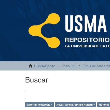
USMA-Speiro
Tesis [55]
Tesis de Maestría
Buscar
Materia: nomofobia ×
Autor: Avelar, Sinthia Naneth ×
Materia: 