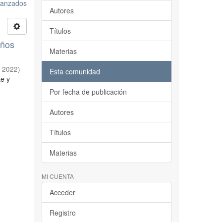
avanzados
Autores
Títulos
años
Materias
,
2022
)
Esta comunidad
te y
Por fecha de publicación
Autores
Títulos
Materias
MI CUENTA
Acceder
Registro