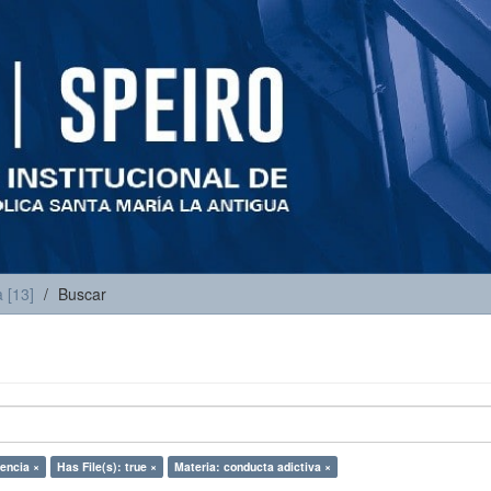
 [13]
Buscar
encia ×
Has File(s): true ×
Materia: conducta adictiva ×