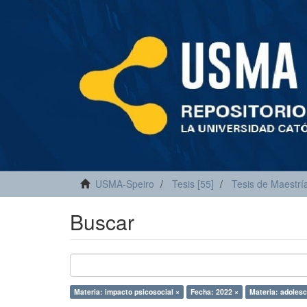
USMA-Speiro
Tesis [55]
Tesis de Maestría
Buscar
Materia: impacto psicosocial ×
Fecha: 2022 ×
Materia: adolesc