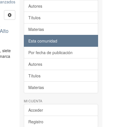
avanzados
Autores
Títulos
s
Materias
Alto
Esta comunidad
, siete
Por fecha de publicación
omarca
Autores
Títulos
Materias
MI CUENTA
Acceder
Registro