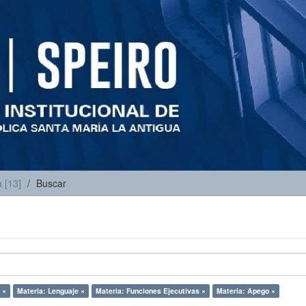
 [13]
Buscar
 ×
Materia: Lenguaje ×
Materia: Funciones Ejecutivas ×
Materia: Apego ×