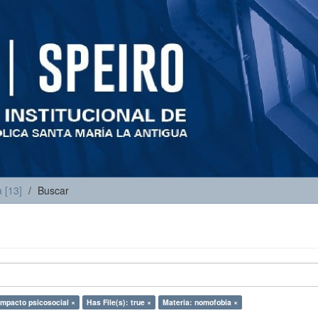
 [13]
Buscar
impacto psicosocial ×
Has File(s): true ×
Materia: nomofobia ×