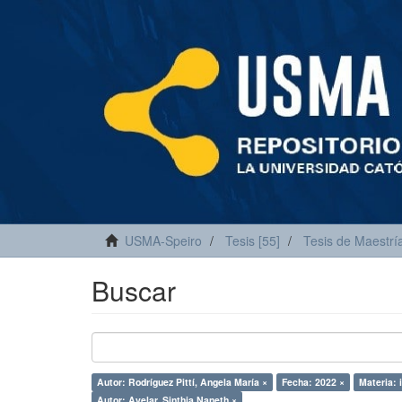
USMA-Speiro
Tesis [55]
Tesis de Maestría
Buscar
Autor: Rodríguez Pittí, Angela María ×
Fecha: 2022 ×
Materia: 
Autor: Avelar, Sinthia Naneth ×