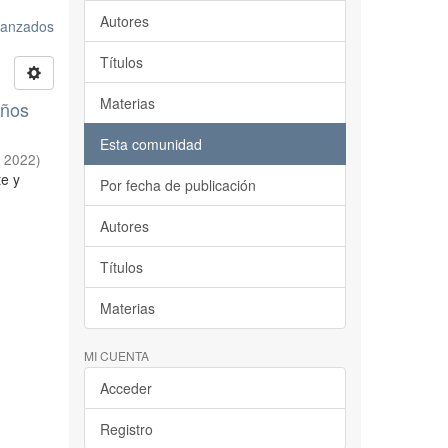
Autores
avanzados
Títulos
Materias
años
Esta comunidad
,
2022
)
te y
Por fecha de publicación
Autores
Títulos
Materias
MI CUENTA
Acceder
Registro