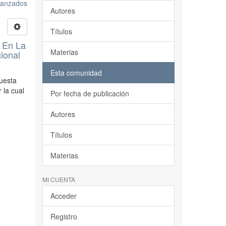
avanzados
Autores
Títulos
o En La
Materias
ional
Esta comunidad
puesta
 la cual
Por fecha de publicación
Autores
Títulos
Materias
MI CUENTA
Acceder
Registro