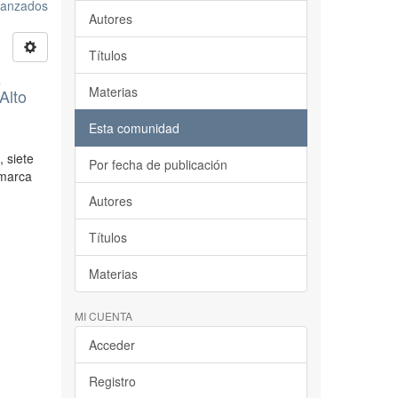
avanzados
Autores
Títulos
s
Materias
Alto
Esta comunidad
, siete
Por fecha de publicación
omarca
Autores
Títulos
Materias
MI CUENTA
Acceder
Registro