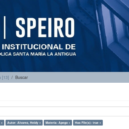
 [13]
Buscar
 ×
Autor: Alvarez, Heidy ×
Materia: Apego ×
Has File(s): true ×