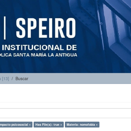
 [13]
Buscar
impacto psicosocial ×
Has File(s): true ×
Materia: nomofobia ×