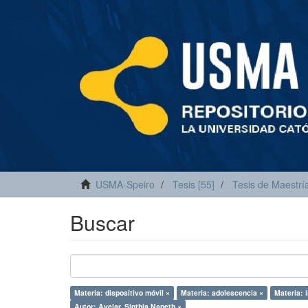
USMA-Speiro
Tesis [55]
Tesis de Maestría
Buscar
Materia: dispositivo móvil ×
Materia: adolescencia ×
Materia: 
Autor: Avelar, Sinthia Naneth ×