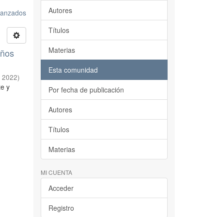
Autores
avanzados
Títulos
Materias
años
Esta comunidad
,
2022
)
te y
Por fecha de publicación
Autores
Títulos
Materias
MI CUENTA
Acceder
Registro