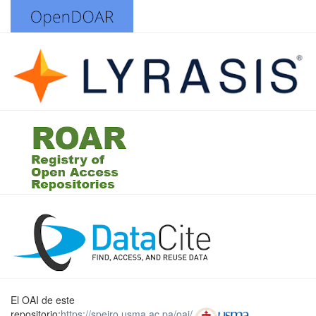
El OAI de este
repositorio:
https://speiro.usma.ac.pa/oai/