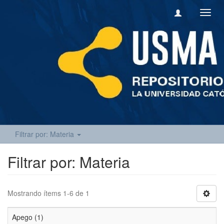
Camb
naveg
Filtrar por: Materia
Filtrar por: Materia
Mostrando ítems 1-6 de 1
Apego (1)