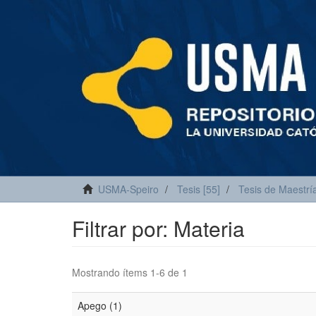
USMA-Speiro
Tesis [55]
Tesis de Maestría
Filtrar por: Materia
Mostrando ítems 1-6 de 1
Apego (1)