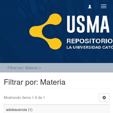
Camb
naveg
Filtrar por: Materia
Filtrar por: Materia
Mostrando ítems 1-5 de 1
adolescencia (1)