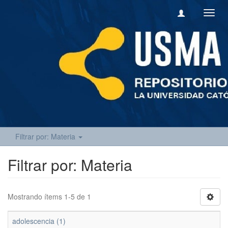
Camb
naveg
Filtrar por: Materia
Filtrar por: Materia
Mostrando ítems 1-5 de 1
adolescencia (1)