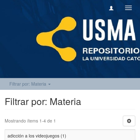
Camb
naveg
Filtrar por: Materia
Filtrar por: Materia
Mostrando ítems 1-4 de 1
adicción a los videojuegos (1)