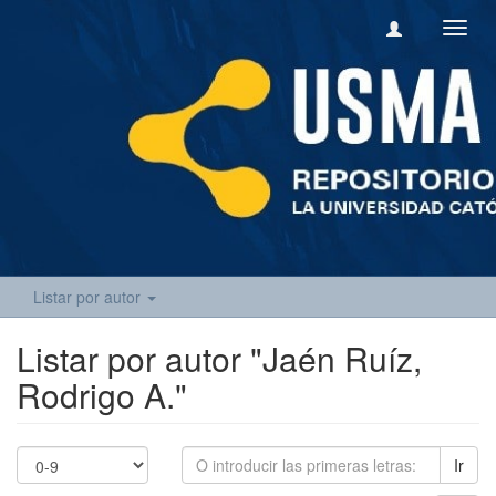
Camb
naveg
Listar por autor
Listar por autor "Jaén Ruíz,
Rodrigo A."
Ir