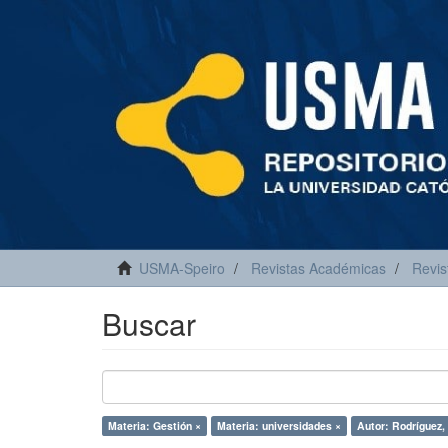
USMA-Speiro
Revistas Académicas
Revis
Buscar
Materia: Gestión ×
Materia: universidades ×
Autor: Rodríguez,