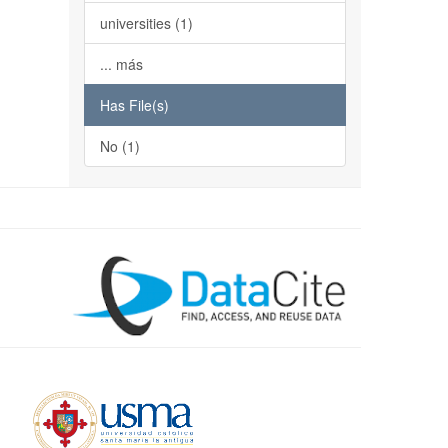
universities (1)
... más
Has File(s)
No (1)