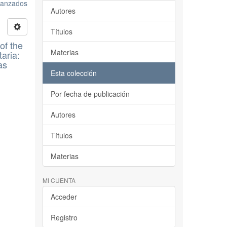
avanzados
Autores
Títulos
of the
Materias
aria:
as
Esta colección
Por fecha de publicación
Autores
Títulos
Materias
MI CUENTA
Acceder
Registro