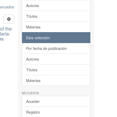
Autores
avanzados
Títulos
Materias
of the
aria:
as
Esta colección
Por fecha de publicación
Autores
Títulos
Materias
MI CUENTA
Acceder
Registro