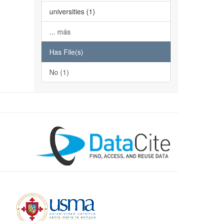
universities (1)
... más
Has File(s)
No (1)