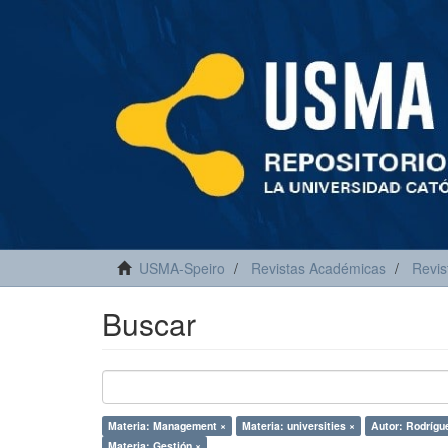
USMA-Speiro
Revistas Académicas
Revis
Buscar
Materia: Management ×
Materia: universities ×
Autor: Rodrígue
Materia: Gestión ×