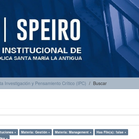
ta Investigación y Pensamiento Crítico (IPC)
Buscar
ituciones ×
Materia: Gestión ×
Materia: Management ×
Has File(s): false ×
des ×