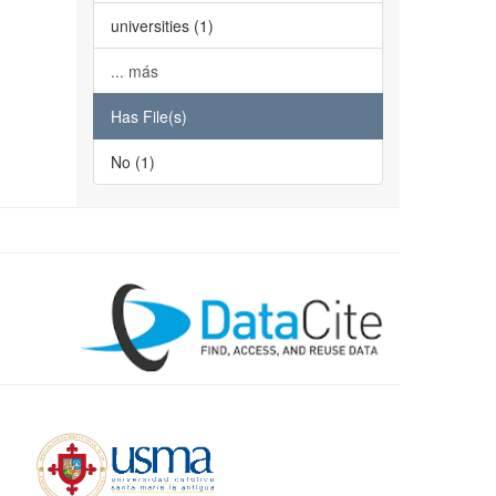
universities (1)
... más
Has File(s)
No (1)