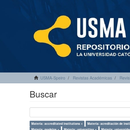
USMA-Speiro
Revistas Académicas
Revis
Buscar
Materia: accreditated institutions ×
Materia: acreditación de inst
Materia: modelos ×
Materia: universities ×
Materia: universida