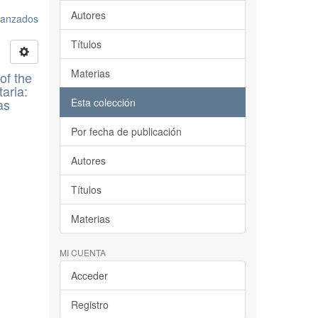
Autores
avanzados
Títulos
Materias
of the
aria:
as
Esta colección
Por fecha de publicación
Autores
Títulos
Materias
MI CUENTA
Acceder
Registro