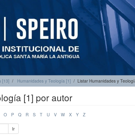
 [13]
Humanidades y Teología [1]
Listar Humanidades y Teología
ogía [1] por autor
O
P
Q
R
S
T
U
V
W
X
Y
Z
Ir