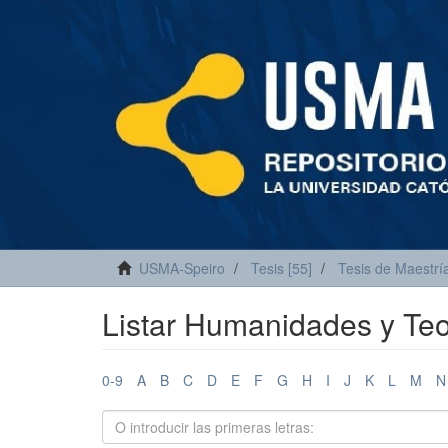
USMA-Speiro
Tesis [55]
Tesis de Maestría
Listar Humanidades y Teol
0-9
A
B
C
D
E
F
G
H
I
J
K
L
M
N