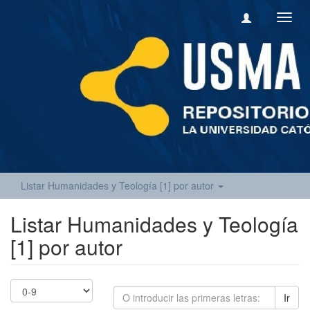
Camb
naveg
Listar Humanidades y Teología [1] por autor
Listar Humanidades y Teología
[1] por autor
Ir