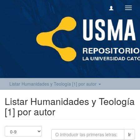
Camb
naveg
Listar Humanidades y Teología [1] por autor
Listar Humanidades y Teología
[1] por autor
Ir