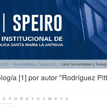
 [13]
Humanidades y Teología [1]
Listar Humanidades y Teología
ogía [1] por autor "Rodríguez Pitt
O
P
Q
R
S
T
U
V
W
X
Y
Z