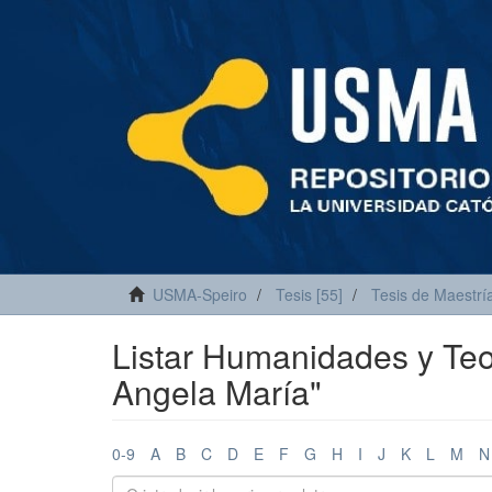
USMA-Speiro
Tesis [55]
Tesis de Maestría
Listar Humanidades y Teol
Angela María"
0-9
A
B
C
D
E
F
G
H
I
J
K
L
M
N