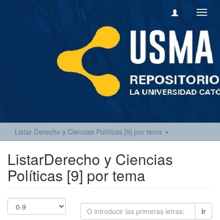
Camb
naveg
Listar Derecho y Ciencias Políticas [9] por tema
ListarDerecho y Ciencias
Políticas [9] por tema
Ir