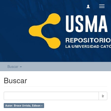
Camb
naveg
Buscar
Buscar
Ir
Autor: Broce Urriola, Edison ×