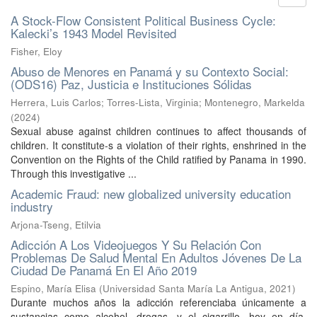
A Stock-Flow Consistent Political Business Cycle:
Kalecki’s 1943 Model Revisited
Fisher, Eloy
Abuso de Menores en Panamá y su Contexto Social:
(ODS16) Paz, Justicia e Instituciones Sólidas
Herrera, Luis Carlos
;
Torres-Lista, Virginia
;
Montenegro, Markelda
(
2024
)
Sexual abuse against children continues to affect thousands of
children. It constitute-s a violation of their rights, enshrined in the
Convention on the Rights of the Child ratified by Panama in 1990.
Through this investigative ...
Academic Fraud: new globalized university education
industry
Arjona-Tseng, Etilvia
Adicción A Los Videojuegos Y Su Relación Con
Problemas De Salud Mental En Adultos Jóvenes De La
Ciudad De Panamá En El Año 2019
Espino, María Elisa
(
Universidad Santa María La Antigua
,
2021
)
Durante muchos años la adicción referenciaba únicamente a
sustancias como alcohol, drogas, y el cigarrillo, hoy en día,