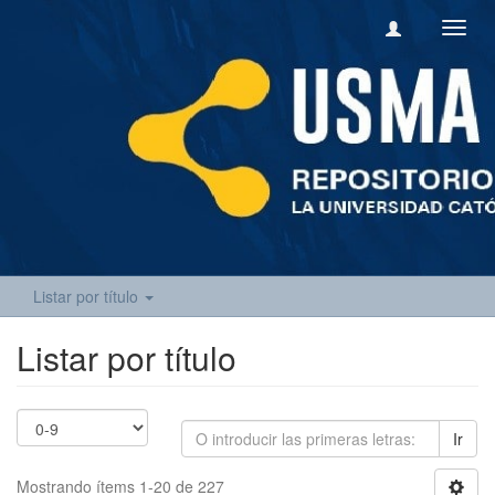
Camb
naveg
Listar por título
Listar por título
Ir
Mostrando ítems 1-20 de 227