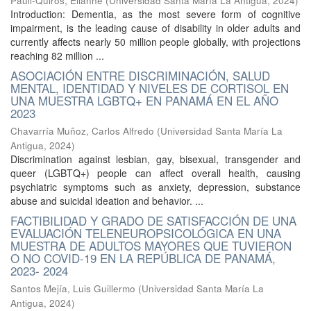
Pauli-Quirós, Elianne
(
Universidad Santa María La Antigua
,
2024
)
Introduction: Dementia, as the most severe form of cognitive
impairment, is the leading cause of disability in older adults and
currently affects nearly 50 million people globally, with projections
reaching 82 million ...
ASOCIACIÓN ENTRE DISCRIMINACIÓN, SALUD
MENTAL, IDENTIDAD Y NIVELES DE CORTISOL EN
UNA MUESTRA LGBTQ+ EN PANAMÁ EN EL AÑO
2023
Chavarría Muñoz, Carlos Alfredo
(
Universidad Santa María La
Antigua
,
2024
)
Discrimination against lesbian, gay, bisexual, transgender and
queer (LGBTQ+) people can affect overall health, causing
psychiatric symptoms such as anxiety, depression, substance
abuse and suicidal ideation and behavior. ...
FACTIBILIDAD Y GRADO DE SATISFACCIÓN DE UNA
EVALUACIÓN TELENEUROPSICOLÓGICA EN UNA
MUESTRA DE ADULTOS MAYORES QUE TUVIERON
O NO COVID-19 EN LA REPÚBLICA DE PANAMÁ,
2023- 2024
Santos Mejía, Luis Guillermo
(
Universidad Santa María La
Antigua
,
2024
)