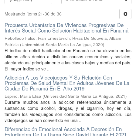
Mostrando ítems 21-36 de 36
Propuesta Urbanística De Viviendas Progresivas De
Interés Social Como Solución Habitacional En Panamá
Rebolledo Falco, Ivan Ernestovich
;
Rivas De Gouveia, Albani
Patricia
(
Universidad Santa María La Antigua
,
2020
)
El índice de déficit habitacional en Panamá se ha elevado en los
últimos años debido a distintas causas económicas y sociales,
afectando así principalmente a las clases bajas y medias del país.
El mayor índice se ve ...
Adicción A Los Videojuegos Y Su Relación Con
Problemas De Salud Mental En Adultos Jóvenes De La
Ciudad De Panamá En El Año 2019
Espino, María Elisa
(
Universidad Santa María La Antigua
,
2021
)
Durante muchos años la adicción referenciaba únicamente a
sustancias como alcohol, drogas, y el cigarrillo, hoy en día,
también los videojuegos son considerados como adicción. Los
videojuegos se han convertido en una ...
Diferenciación Emocional Asociada A Depresión En
Estudiantes De La Usma Sede David Durante El 2021