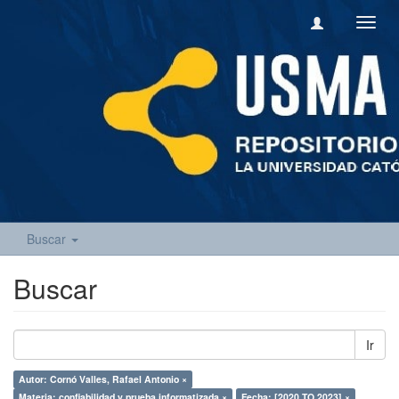
Camb
naveg
Buscar
Buscar
Ir
Autor: Cornó Valles, Rafael Antonio ×
Materia: confiabilidad y prueba informatizada ×
Fecha: [2020 TO 2023] ×