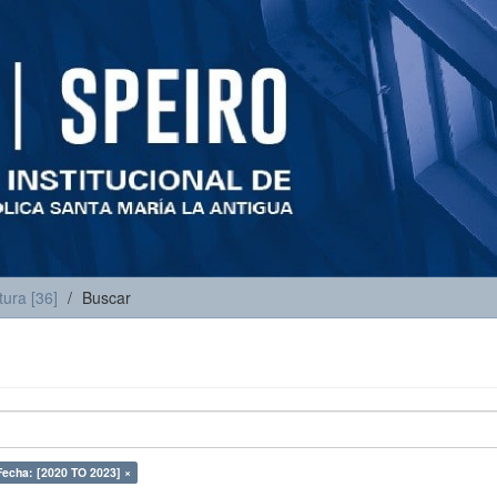
tura [36]
Buscar
Fecha: [2020 TO 2023] ×