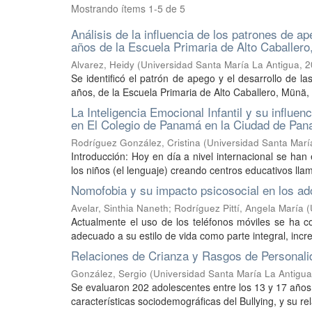
Mostrando ítems 1-5 de 5
Análisis de la influencia de los patrones de ap
años de la Escuela Primaria de Alto Caballer
Alvarez, Heidy
(
Universidad Santa María La Antigua
,
2
Se identificó el patrón de apego y el desarrollo de la
años, de la Escuela Primaria de Alto Caballero, Münä,
La Inteligencia Emocional Infantil y su influen
en El Colegio de Panamá en la Ciudad de Pa
Rodríguez González, Cristina
(
Universidad Santa Marí
Introducción: Hoy en día a nivel internacional se ha
los niños (el lenguaje) creando centros educativos lla
Nomofobia y su impacto psicosocial en los ad
Avelar, Sinthia Naneth
;
Rodríguez Pittí, Angela María
(
Actualmente el uso de los teléfonos móviles se ha c
adecuado a su estilo de vida como parte integral, incr
Relaciones de Crianza y Rasgos de Personali
González, Sergio
(
Universidad Santa María La Antigua
Se evaluaron 202 adolescentes entre los 13 y 17 años 
características sociodemográficas del Bullying, y su re