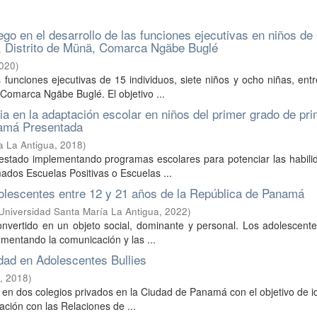
ego en el desarrollo de las funciones ejecutivas en niños de
o, Distrito de Münä, Comarca Ngäbe Buglé
020
)
s funciones ejecutivas de 15 individuos, siete niños y ocho niñas, ent
 Comarca Ngäbe Buglé. El objetivo ...
cia en la adaptación escolar en niños del primer grado de pri
namá Presentada
a La Antigua
,
2018
)
n estado implementando programas escolares para potenciar las habil
mados Escuelas Positivas o Escuelas ...
olescentes entre 12 y 21 años de la República de Panamá
Universidad Santa María La Antigua
,
2022
)
onvertido en un objeto social, dominante y personal. Los adolescent
ementando la comunicación y las ...
dad en Adolescentes Bullies
,
2018
)
en dos colegios privados en la Ciudad de Panamá con el objetivo de id
lación con las Relaciones de ...