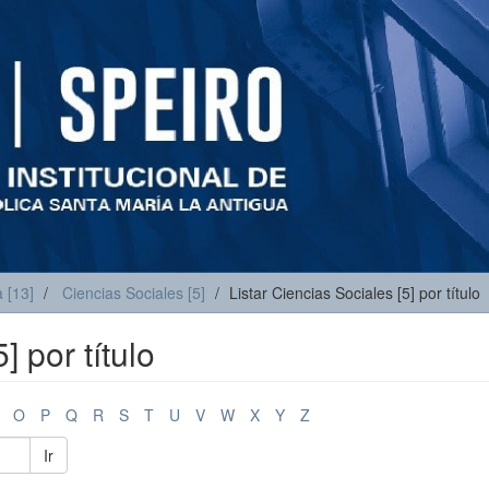
 [13]
Ciencias Sociales [5]
Listar Ciencias Sociales [5] por título
] por título
O
P
Q
R
S
T
U
V
W
X
Y
Z
Ir