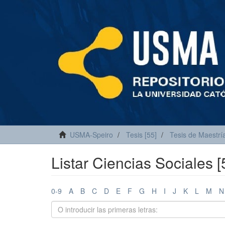
USMA-Speiro
Tesis [55]
Tesis de Maestría
Listar Ciencias Sociales [5
0-9
A
B
C
D
E
F
G
H
I
J
K
L
M
N