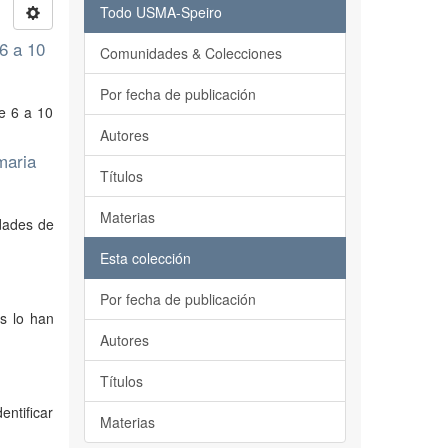
Todo USMA-Speiro
 6 a 10
Comunidades & Colecciones
Por fecha de publicación
re 6 a 10
Autores
maria
Títulos
Materias
idades de
Esta colección
Por fecha de publicación
es lo han
Autores
Títulos
entificar
Materias